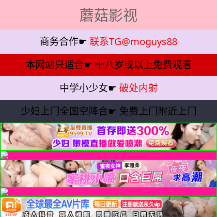
蘑菇影视
商务合作☛
联系TG@moguys88
本网站只适合☛
十八岁或以上免费观看
中学小少女☛
破处内射
少妇上门全国空降合☛
免费上门附近上门