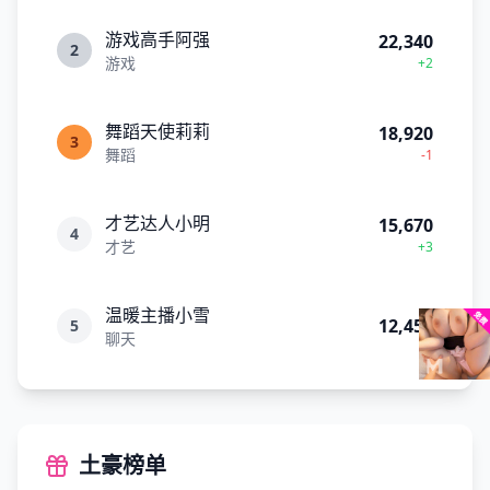
游戏高手阿强
22,340
2
游戏
+2
舞蹈天使莉莉
18,920
3
舞蹈
-1
才艺达人小明
15,670
4
才艺
+3
温暖主播小雪
12,450
5
聊天
土豪榜单