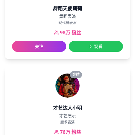
舞蹈天使莉莉
舞蹈表演
现代舞表演
98万
粉丝
关注
观看
金牌
才艺达人小明
才艺展示
魔术表演
76万
粉丝