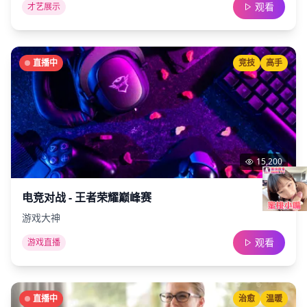
观看
才艺展示
直播中
竞技
高手
15,200
电竞对战 - 王者荣耀巅峰赛
游戏大神
观看
游戏直播
直播中
治愈
温暖