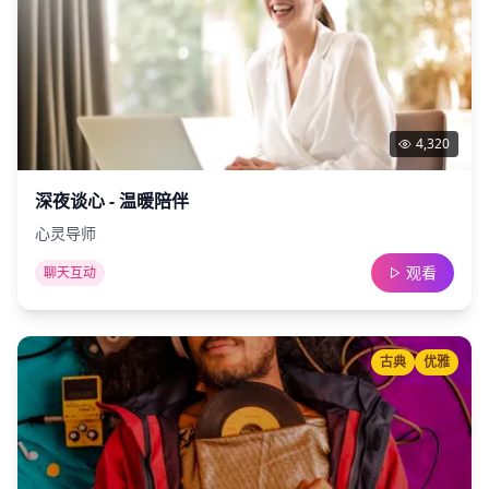
4,320
深夜谈心 - 温暖陪伴
心灵导师
观看
聊天互动
古典
优雅