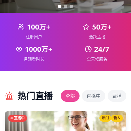
100万+
50万+
注册用户
活跃主播
1000万+
24/7
月观看时长
全天候服务
热门直播
全部
直播中
录播
直播中
热门
新人